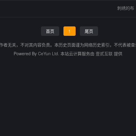
刺绣的布
首页
1
尾页
的作者无关，不对其内容负责。本历史页面谨为网络历史索引，不代表被
Powered By
CeYun Ltd.
本站云计算服务由
壹贰互联
提供