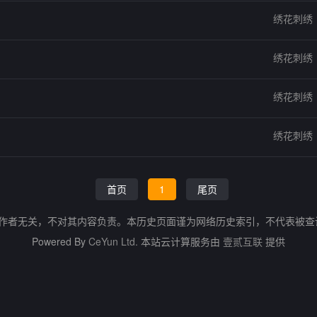
绣花刺绣
绣花刺绣
绣花刺绣
绣花刺绣
首页
1
尾页
的作者无关，不对其内容负责。本历史页面谨为网络历史索引，不代表被
Powered By
CeYun Ltd.
本站云计算服务由
壹贰互联
提供