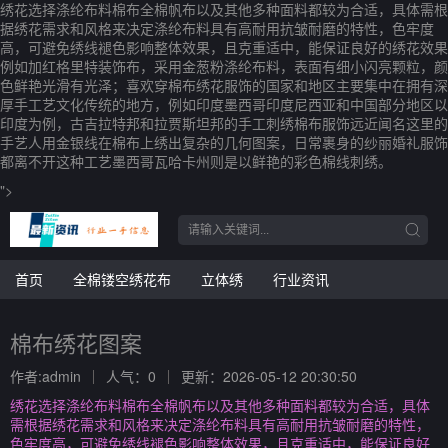
绣花选择涤纶布料棉布全棉帆布以及其他多种面料都较为合适，具体需根
据绣花需求和风格来决定涤纶布料具有高耐用抗皱耐磨的特性，色牢度
高，可避免绣线褪色影响整体效果，且克重适中，能保证良好的绣花效果
例如加红格里特装饰布，采用金葱粉涤纶布料，表面有细小闪亮颗粒，颜
色鲜艳光滑有光泽；喜欢穿棉布绣花服饰的国家和地区主要集中在拥有深
厚手工艺文化传统的地方，例如印度墨西哥印度尼西亚和中国部分地区以
印度为例，古吉拉特邦和拉贾斯坦邦的手工刺绣棉布服饰远近闻名这里的
手艺人用金银线在棉布上绣出复杂的几何图案，日常裹身的纱丽婚礼服饰
都离不开这种工艺墨西哥瓦哈卡州则是以鲜艳的彩色棉线刺绣。
">
首页
全棉镂空绣花布
立体绣
行业资讯
棉布绣花图案
作者:admin
人气：0
更新：2026-05-12 20:30:50
绣花选择涤纶布料棉布全棉帆布以及其他多种面料都较为合适，具体
需根据绣花需求和风格来决定涤纶布料具有高耐用抗皱耐磨的特性，
色牢度高，可避免绣线褪色影响整体效果，且克重适中，能保证良好