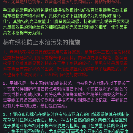
布，尤其是红色绸布，以营造出喜庆的氛围最后，将粘好的布料。
手工绣花常用的布料包括丝绸棉布欧根纱化纤布真丝重缎香云纱宋锦
粗布植物染布和不织布，具体介绍如下丝绸被称为刺绣界的“爱马
仕”，其独特的光泽度能让针脚呈现流动感，特别适合苏绣等需要表现
水墨画效果的刺绣丝绸的细腻质感能完美呈现刺绣的细节，使作品更
具艺术感棉布分为薄。
棉布绣花防止水溶污染的措施
1、老年绣花棉袄兼具保暖实用与吉祥寓意，是传统手工艺的温暖体现
这类棉袄通常采用绸缎或棉布作为面料，内里填充厚实棉花，版型宽
松便于穿着其最显著的特点在于手工刺绣的纹样，常见有牡丹凤凰福
寿字等富有美好祝愿的图案，针法细腻且色彩鲜艳除了经典款式，如
今也有不少改良设计，比如采用轻便的仿丝棉。
2、平铺花是一种中国传统的绣花技艺，也被称为古代贴花以下是关于
平铺花的详细解释技艺特点与刺绣技艺不同，平铺花是将多种颜色的
丝绸或棉布剪成小块，再将这些小块拼凑成各种精美的图案这种技艺
需要绣工具备高超的切割和拼接技巧历史渊源据史书记载，平铺花已
经有几千年的历史，最初是由宫廷。
3、1 亚麻布和棉布在绣花时各有特点亚麻布的自然质感使其在绣制花
花草草时显得尤为合适，给人一种古朴自然的感觉2 两者的主要区别
在于质地亚麻布相对于棉布来说更为粗糙，而且在质量不佳的亚麻布
上，格子可能不够整齐，尤其是高CT高密度的亚麻布3 亚麻布的硬度