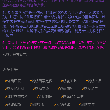
性和透气性其质地柔软，适合手工制作鞋垫，能够提供舒适的脚感2
丝绸布丝绸布质地轻薄光滑。
4、棉布蕾丝面料是一种使用棉线在100%棉布上以绣花工艺绣出花
形，并通过技术处理将棉布镂空部分剪掉，最终制成的蕾丝面料一制
作工艺 棉布蕾丝面料的制作工艺流程相对复杂首先，选用优质的棉
线，在纯棉布上以精细的绣花工艺绣出所需的花形图案这一步骤要求
绣工技艺精湛，以确保花形的美观和精致随后，利用专业技术将棉布
上镂空。
5、斜纹比 平纹 的结实密实一点，绣花就是棉布上是绣的花，而不是
染的，普通的棉布上的颜色和花纹图案都是染的，洗时可能掉 浮色。
标签：
棉布绣花
更多标签
#
刺绣厂家
#
刺绣图案定做
#
绣花工艺
#
刺绣产品
#
刺绣的材料
#
刺绣花边
#
双面刺绣
#
刺绣加工
#
纯棉花布布料
#
介绍刺绣
#
刺绣的针法有
#
刺绣市场
#
刺绣介绍
#
大型刺绣
#
刺绣立体