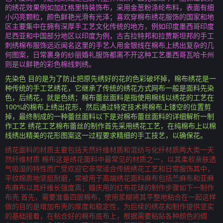
的绣花效果例如加红格里特装饰布，采用金葱粉涤纶布料，表面有细
小闪亮颗粒，颜色鲜艳光滑有光泽；喜欢穿棉布绣花服饰的国家和地
区主要集中在拥有深厚手工艺文化传统的地方，例如印度墨西哥印度
尼西亚和中国部分地区以印度为例，古吉拉特邦和拉贾斯坦邦的手工
刺绣棉布服饰远近闻名这里的手艺人用金银线在棉布上绣出复杂的几
何图案，日常裹身的纱丽婚礼服饰都离不开这种工艺墨西哥瓦哈卡州
则是以鲜艳的彩色棉线刺绣。
先染色 目的是为了防止把原先绣好的花的色彩破坏掉，棉布绣花是一
种传统的手工艺绣花，它继承了传统的绣花方式网布一般是面料先染
色，后绣花，就是色绣；棉布蕾丝面料是指使用棉线以绣花的工艺在
100%的棉布上绣出花形，然后通过特定技术将棉布上镂空的位置剪
掉，最终制成的一种蕾丝面料以下是对棉布蕾丝面料的详细解析一制
作工艺 绣花工艺棉布蕾丝的制作首先采用绣花工艺，在纯棉布上以棉
线绣出精美的花形图案这一过程要求精细的手工技艺，以确保花。
绣花面料的材质主要包括天然纤维材质和混纺与化纤材质两大类一天
然纤维材质 棉布这是绣花面料中最常见的材质之一，以其柔软亲肤透
气吸湿的特性而广受欢迎它非常适合传统绣花工艺和日常服饰其中，
平纹棉质地坚挺耐磨，常被用于高端绣花面料麻布包括苎麻布和亚麻
布麻布以其纤维长强度高；婚庆用的红布花球的制作步骤如下一制作
布壳 首先，需要准备四层棉布，使用浆糊将其平整地粘合在一起这样
做的目的是增加布壳的厚度和稳定性，为后续的绣花和制作提供坚实
的基础接着，在粘合好的棉布底布上，根据需要粘贴各种颜色的绸