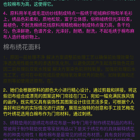
也较棉布为高，这使得它。
4、原料用羊毛或毛混纺纱线制成特点一般绣于呢绒麻织物和羊毛衫
上，绣品色彩柔和，质地松软，富于立体感，俗称绒绣但光泽较差，
易褪色，不耐洗棉绣花线原料用精梳棉纱制成特点强力高，条干均
匀，色泽鲜艳，色谱齐全，光泽好，耐晒，耐洗，不起毛绣于棉布麻
布人造纤维织物上。
棉布绣花面料
1、原因一前处理不净 解决方案调整前处理工艺以确保前处理效果匀
净透选用性能优秀的渗透剂乳化剂，以避免因其产生起泡导致色花原
因二前处理后双氧水残留 解决方案染色前测残氧量，加强前处理后水
洗工艺，也可在中和完成后使用除氧效果优秀的助剂，如除氧酶和还
原剂等如使用还原剂，在。
2、她们会根据原料的颜色大小进行精心设计，通过剪裁和拼接，将这
些旧布组合成漂亮的图案这种门帘挂在门口，宛如一幅充满民族风情
的画作，既实用又具有装饰性其图案设计往往灵活多变，可根据个人
喜好和旧布的实际情况进行调整，展现出独特的创意和手工技艺梅花
竹叶绣花选用白棉布作为门帘材料，通过刺绣。
3、绣鞋垫用的是绣花布绣花布是一种专门用于制作绣花制品的布料，
常被用于制作鞋垫枕套等家居用品以下是关于绣花布的具体解释绣花
布的种类与特性 1 棉布棉布是最常见的绣花布材质，具有良好的吸湿