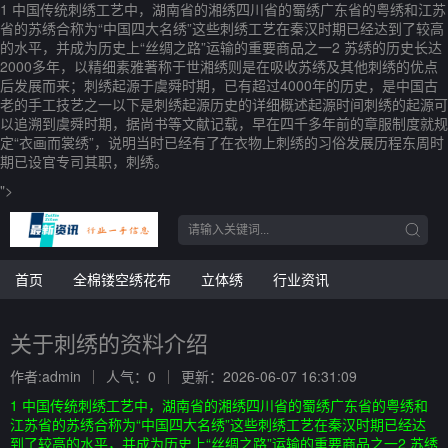
1 中国传统刺绣工艺中，湖南省的湘绣四川省的蜀绣广东省的粤绣和江苏
省的苏绣合称为“中国四大名绣”这些刺绣工艺在秦汉时期已经达到了较高
的水平，并成为历史上“丝绸之路”运输的重要商品之一2 苏绣的历史长达
2000多年，以精细素雅著称于世湘绣则是在吸收苏绣及其他刺绣的优点
后发展而来；刺绣起源于虞舜时期，已有超过4000年的历史，是中国古
老的手工技艺之一以下是刺绣起源历史的详细概述起源时间刺绣的起源可
以追溯到虞舜时期，据尚书等文献记载，早在四千多年前的章服制度就规
定“衣画而裳绣”，说明当时已经有了在衣物上刺绣的习俗发展历程东周时
期已设官专司其职，刺绣。
">
首页
全棉镂空绣花布
立体绣
行业资讯
关于刺绣的资料介绍
作者:admin
人气：0
更新：2026-06-07 16:31:09
1 中国传统刺绣工艺中，湖南省的湘绣四川省的蜀绣广东省的粤绣和
江苏省的苏绣合称为“中国四大名绣”这些刺绣工艺在秦汉时期已经达
到了较高的水平，并成为历史上“丝绸之路”运输的重要商品之一2 苏绣