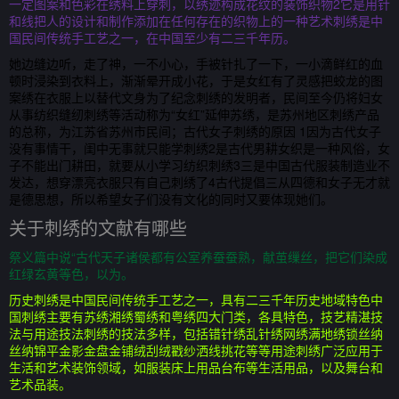
一定图案和色彩在绣料上穿刺，以绣迹构成花纹的装饰织物2它是用针
和线把人的设计和制作添加在任何存在的织物上的一种艺术刺绣是中
国民间传统手工艺之一，在中国至少有二三千年历。
她边缝边听，走了神，一不小心，手被针扎了一下，一小滴鲜红的血
顿时浸染到衣料上，渐渐晕开成小花，于是女红有了灵感把蛟龙的图
案绣在衣服上以替代文身为了纪念刺绣的发明者，民间至今仍将妇女
从事纺织缝纫刺绣等活动称为“女红”延伸苏绣，是苏州地区刺绣产品
的总称，为江苏省苏州市民间；古代女子刺绣的原因 1因为古代女子
没有事情干，闺中无事就只能学刺绣2是古代男耕女织是一种风俗，女
子不能出门耕田，就要从小学习纺织刺绣3三是中国古代服装制造业不
发达，想穿漂亮衣服只有自己刺绣了4古代提倡三从四德和女子无才就
是德思想，所以希望女子们没有文化的同时又要体现她们。
关于刺绣的文献有哪些
祭义篇中说“古代天子诸侯都有公室养蚕蚕熟，献茧缫丝，把它们染成
红绿玄黄等色，以为。
历史刺绣是中国民间传统手工艺之一，具有二三千年历史地域特色中
国刺绣主要有苏绣湘绣蜀绣和粤绣四大门类，各具特色，技艺精湛技
法与用途技法刺绣的技法多样，包括错针绣乱针绣网绣满地绣锁丝纳
丝纳锦平金影金盘金铺绒刮绒戳纱洒线挑花等等用途刺绣广泛应用于
生活和艺术装饰领域，如服装床上用品台布等生活用品，以及舞台和
艺术品装。