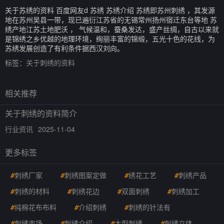
关于苏绣的资料 百度网友d 苏绣 苏绣介绍 苏绣即苏州刺绣 ，其发源
地在苏州吴县一带，现已遍衍江苏省的无锡常州扬州宿迁东台等地 苏
绣产地江苏土地肥沃 ， 气候温和，蚕桑发达，盛产丝绸，自古以来就
是锦绣之乡优越的地理环境，绚丽丰富的锦缎，五光十色的花线，为
苏绣发展创造了有利条件据西汉刘向。
标签：
关于刺绣的资料
相关推荐
关于刺绣的资料简介
行业资讯
2025-11-04
更多标签
#
刺绣厂家
#
刺绣图案定做
#
绣花工艺
#
刺绣产品
#
刺绣的材料
#
刺绣花边
#
双面刺绣
#
刺绣加工
#
纯棉花布布料
#
介绍刺绣
#
刺绣的针法有
#
刺绣市场
#
刺绣介绍
#
大型刺绣
#
刺绣立体