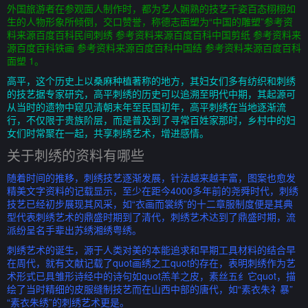
外国旅游者在参观面人制作时，都为艺人娴熟的技艺千姿百态栩栩如
生的人物形象所倾倒，交口赞誉，称德志面塑为“中国的雕塑”参考资
料来源百度百科民间刺绣 参考资料来源百度百科中国剪纸 参考资料来
源百度百科铁画 参考资料来源百度百科中国结 参考资料来源百度百科
面塑 1。
高平，这个历史上以桑麻种植著称的地方，其妇女们多有纺织和刺绣
的技艺据专家研究，高平刺绣的历史可以追溯至明代中期，其起源可
从当时的遗物中窥见清朝末年至民国初年，高平刺绣在当地逐渐流
行，不仅限于贵族阶层，而是普及到了寻常百姓家那时，乡村中的妇
女们时常聚在一起，共享刺绣艺术，增进感情。
关于刺绣的资料有哪些
随着时间的推移，刺绣技艺逐渐发展，针法越来越丰富，图案也愈发
精美文字资料的记载显示，至少在距今4000多年前的尧舜时代，刺绣
技艺已经初步展现其风采，如“衣画而裳绣”的十二章服制度便是其典
型代表刺绣艺术的鼎盛时期到了清代，刺绣艺术达到了鼎盛时期，流
派纷呈名手辈出苏绣湘绣粤绣。
刺绣艺术的诞生，源于人类对美的本能追求和早期工具材料的结合早
在周代，就有文献记载了quot画绣之工quot的存在，表明刺绣作为艺
术形式已具雏形诗经中的诗句如quot羔羊之皮，素丝五纟它quot，描
绘了当时精细的皮服缝制技艺而在山西中部的唐代，如“素衣朱礻暴”
“素衣朱绣”的刺绣艺术更是。