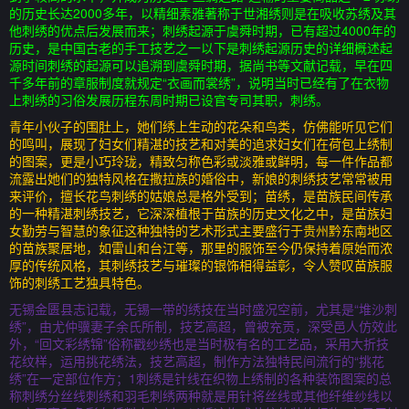
的历史长达2000多年，以精细素雅著称于世湘绣则是在吸收苏绣及其
他刺绣的优点后发展而来；刺绣起源于虞舜时期，已有超过4000年的
历史，是中国古老的手工技艺之一以下是刺绣起源历史的详细概述起
源时间刺绣的起源可以追溯到虞舜时期，据尚书等文献记载，早在四
千多年前的章服制度就规定“衣画而裳绣”，说明当时已经有了在衣物
上刺绣的习俗发展历程东周时期已设官专司其职，刺绣。
青年小伙子的围肚上，她们绣上生动的花朵和鸟类，仿佛能听见它们
的鸣叫，展现了妇女们精湛的技艺和对美的追求妇女们在荷包上绣制
的图案，更是小巧玲珑，精致匀称色彩或淡雅或鲜明，每一件作品都
流露出她们的独特风格在撒拉族的婚俗中，新娘的刺绣技艺常常被用
来评价，擅长花鸟刺绣的姑娘总是格外受到；苗绣，是苗族民间传承
的一种精湛刺绣技艺，它深深植根于苗族的历史文化之中，是苗族妇
女勤劳与智慧的象征这种独特的艺术形式主要盛行于贵州黔东南地区
的苗族聚居地，如雷山和台江等，那里的服饰至今仍保持着原始而浓
厚的传统风格，其刺绣技艺与璀璨的银饰相得益彰，令人赞叹苗族服
饰的刺绣工艺独具特色。
无锡金匮县志记载，无锡一带的绣技在当时盛况空前，尤其是“堆沙刺
绣”，由尤仲骥妻子余氏所制，技艺高超，曾被充贡，深受邑人仿效此
外，“回文彩绣锦”俗称戳纱绣也是当时极有名的工艺品，采用大折技
花纹样，运用挑花绣法，技艺高超，制作方法独特民间流行的“挑花
绣”在一定部位作方；1刺绣是针线在织物上绣制的各种装饰图案的总
称刺绣分丝线刺绣和羽毛刺绣两种就是用针将丝线或其他纤维纱线以